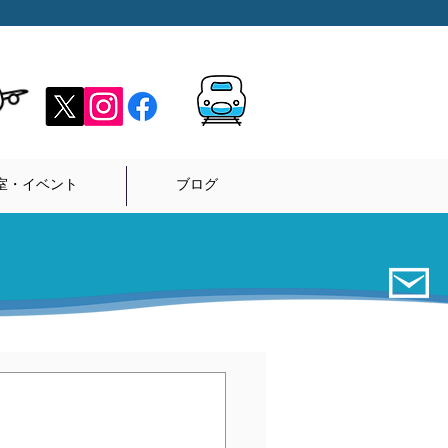
室・イベント
ブログ
お
問
い
合
わ