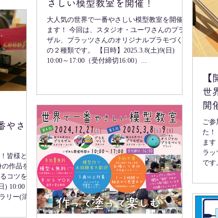
さしい模型教室を開催！
大人気の世界で一番やさしい模型教室を開催し
ます！ 今回は、スタジオ・ユーワさんのプラモ
ザル、プラッツさんのオリジナルプラモづくり
の２種類です。 【日時】2025.3.8(土)9(日)
10:00～17:00（受付締切16:00）...
【開
世
開
ご参
で一番やさし
た！ 
ます！ スタジオ・ユーワさんの
ラッ
！皆様とお
です。
るコツを実
ャラリー(清水