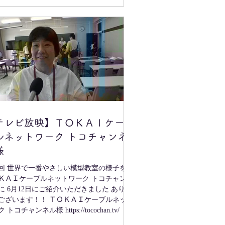
テレビ放映】ＴＯＫＡＩケー
ルネットワーク トコチャンネ
様
回 世界で一番やさしい模型教室の様子を
ＫＡＩケーブルネットワーク トコチャンネ
に 6月12日にご紹介いただきました ありが
ございます！！ ＴＯＫＡＩケーブルネット
 トコチャンネル様 https://tocochan.tv/