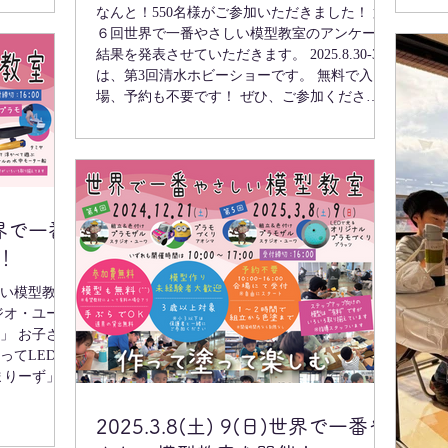
まりーず」
なんと！550名様がご参加いただきました！ 第
スピリッツ
６回世界で一番やさしい模型教室のアンケート
、「本教室だ
結果を発表させていただきます。 2025.8.30-31
テップアッ
は、第3回清水ホビーショーです。 無料で入
ダーバード４
場、予約も不要です！ ぜひ、ご参加くださ
んの「ミニ四
い！...
別コースで走
さんの「１／
ミさんの
セガワさんの
間で５５０名
 世界で一番
い模型教
！
選べ、ゆっく
い模型教
ます。 はじ
」 お子さん
ってLEDで
まりーず」
世界で一番
2025.3.8(土) 9(日)世界で一番や