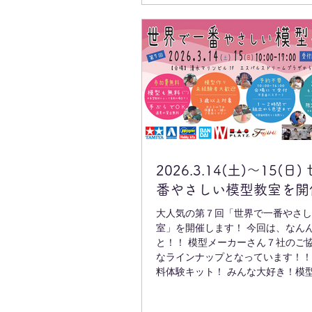
えてくださっているモデラーさんの
もたくさん見ることができます！ 
しています。 https://www.shimizu-mod
house.jp/shimizuhobbyshow2026
2026.3.14(土)～15(日
番やさしい模型教室を開
大人気の第７回「世界で一番やさし
室」を開催します！ 今回は、なんんんんん
と！！ 模型メーカーさん７社のご
なラインナップとなっています！！
料体験キット！ みんな大好き！模
ドル、スタジオ・ユーワさんの「プ
お子さんと女性に大人気！粘土でつ