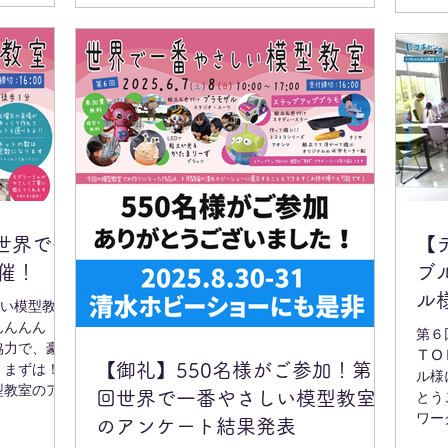
素敵な作品
います！！ まずは！無料体験キット！ みんな
ご来場お待ち
大好き！模型教室のアイドル、スタジオ・ユー
elers-
ワさんの「プラモザル」 お子さんと女性に大人
気！粘土でつくってLEDで光らせる、プラッツ
さんの「かたまりーず」 世界で一つの恐竜を作
ろう！のバンダイスピリッツさんの「プラノサ
ウルス」 そして、「本教室だけの特別価格で提
供」する、有料ステップアップキット！ アオシ
マさんの「すみっこコぐらし５種」 タミヤさん
の「ミニ四駆 ファンブルン」は、今回も特別コ
ースで走行体験もできちゃいます プラッツさん
の「１／３２ オートモービルキット」 フジミ
) 世界で一
【
さんの「カブトムシ」と「クワガタ」 ハセガワ
催！
ブ
さんの「たまごひこーき」 土曜日のご来場が、
ル
キットも選べ、ゆっくり作れて、おすすめかも
い模型教
です。 今回も、モデラーの皆様がやさしく教え
第６
協力で、豪華
ＴＯ
【御礼】550名様がご参加！第６
 まずは！無
ル様
型教室のアイ
回世界で一番やさしい模型教室
とう
ラモザル」
ワーク
のアンケート結果発表
くってLED