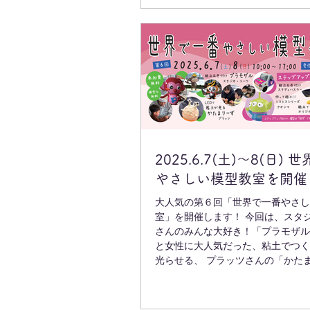
で光らせる、プラッツさんの「かた
無料体験キット初登場！のバンダイ
さんの「プラノサウルス」 そして
けの特別価格で提供」する、有料ス
プキット！ アオシマさんの「サン
種」と「トコトコ４種」 タミヤさ
駆 ファンブルン」は、なんと！特
行体験もできちゃいます プラッツ
３２ オートモービルキット」 フジ
「カブトムシ」と「クワガタ」 ハ
「たまごひこーき」 前回は、２日
2025.6.7(土)～8(日)
がご来場された「世界で一番やさし
やさしい模型教室を開催
室」 土曜日のご来場が、キットも
り作れて、おすすめかもです。 今回も、モデラ
大人気の第６回「世界で一番やさし
ーの皆様がやさしく教えてください
室」を開催します！ 今回は、スタジオ・ユーワ
めて模
さんのみんな大好き！「プラモザル
と女性に大人気だった、粘土でつく
光らせる、 プラッツさんの「かた
繰り返しのご参加の方が増えてきた
やさしい模型...