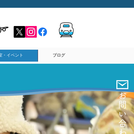
室・イベント
ブログ
お
問
い
合
わ