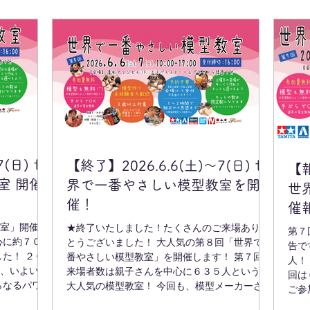
7(日) 世
【終了】2026.6.6(土)～7(日) 世
【報
室 開催
界で一番やさしい模型教室を開
世
催！
催
室」開催報
★終了いたしました！たくさんのご来場ありが
第７
心に約７００
とうございました！ 大人気の第８回「世界で一
告で
！ ２０
番やさしい模型教室」を開催します！ 第７回の
人！
、いよいよ
来場者数は親子さんを中心に６３５人という、
回は
らなるパワー
大人気の模型教室！ 今回も、模型メーカーさん
ご参
園地に！ 教
７社のご協力で、豪華なラインナップとなって