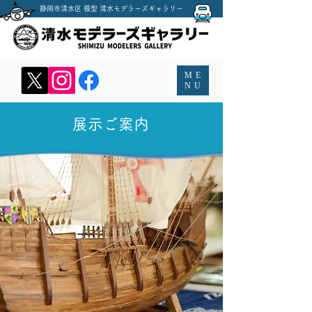
​静岡市清水区 模型 清水モデラーズギャラリー
MENU
ME
NU
展示ご案内