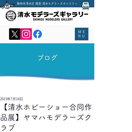
​静岡市清水区 模型 清水モデラーズギャラリー
MENU
ME
NU
​ブログ
2023年7月24日
【清水ホビーショー合同作
品展】ヤマハモデラーズク
ラブ