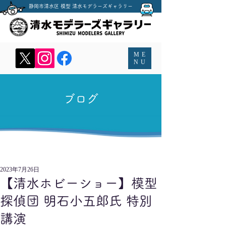
​静岡市清水区 模型 清水モデラーズギャラリー
MENU
ME
NU
​ブログ
2023年7月26日
【清水ホビーショー】模型
探偵団 明石小五郎氏 特別
講演